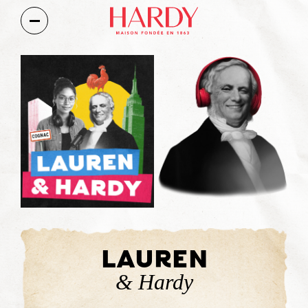
LA MAISON HARDY
NOS GAMMES DE COGNACS
COCKTAILS
PODCAST
LAUREN
& Hardy